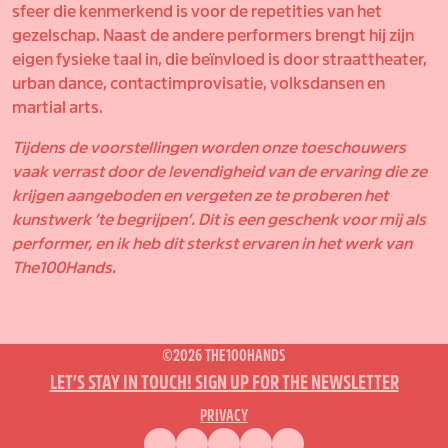
sfeer die kenmerkend is voor de repetities van het
gezelschap. Naast de andere performers brengt hij zijn
eigen fysieke taal in, die beïnvloed is door straattheater,
urban dance, contactimprovisatie, volksdansen en
martial arts.
Tijdens de voorstellingen worden onze toeschouwers
vaak verrast door de levendigheid van de ervaring die ze
krijgen aangeboden en vergeten ze te proberen het
kunstwerk ’te begrijpen’. Dit is een geschenk voor mij als
performer, en ik heb dit sterk
st ervaren in het werk van
The100Hands.
©2026 THE100HANDS
LET’S STAY IN TOUCH! SIGN UP FOR THE NEWSLETTER
PRIVACY
FACEBOOK
INSTAGRAM
VIMEO
YOUTUBE
ENGLISH