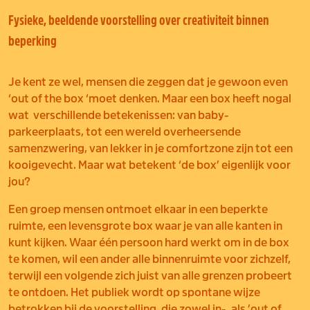
Fysieke, beeldende voorstelling over creativiteit binnen
beperking
Je kent ze wel, mensen die zeggen dat je gewoon even
‘out of the box ‘moet denken. Maar een box heeft nogal
wat verschillende betekenissen: van baby-
parkeerplaats, tot een wereld overheersende
samenzwering, van lekker in je
comfortzone zijn tot een
kooigevecht. Maar wat betekent ‘de box’ eigenlijk voor
jou?
Een groep mensen ontmoet elkaar in een beperkte
ruimte, een levensgrote box waar je van alle kanten in
kunt kijken.
Waar één persoon hard werkt om in de box
te komen, wil een ander alle binnenruimte voor zichzelf,
terwijl een
volgende zich juist van alle grenzen probeert
te ontdoen. Het publiek wordt op spontane wijze
betrokken bij de
voorstelling, die zowel in-, als ’out of