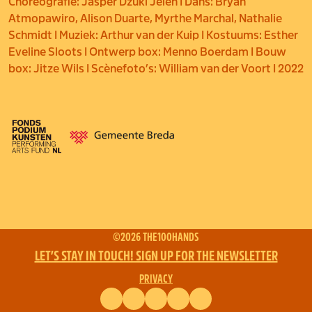
Choreografie: Jasper Džuki Jelen I Dans: Bryan
Atmopawiro, Alison Duarte, Myrthe Marchal, Nathalie
Schmidt I Muziek: Arthur van der Kuip I Kostuums: Esther
Eveline Sloots I Ontwerp box: Menno Boerdam I Bouw
box: Jitze Wils I Scènefoto’s: William van der Voort I 2022
©2026 THE100HANDS
LET’S STAY IN TOUCH! SIGN UP FOR THE NEWSLETTER
PRIVACY
FACEBOOK
INSTAGRAM
VIMEO
YOUTUBE
ENGLISH